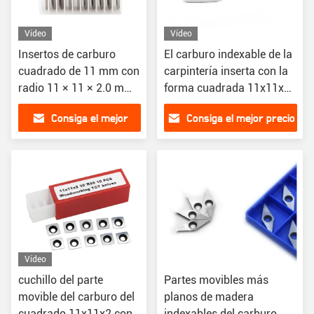
Vídeo
Vídeo
Insertos de carburo
El carburo indexable de la
cuadrado de 11 mm con
carpintería inserta con la
radio 11 × 11 × 2.0 mm-
forma cuadrada 11x11x2-
R50-30 ° para la
30°R50 del radio
Consiga el mejor
Consiga el mejor precio
carpintería
precio
Vídeo
cuchillo del parte
Partes movibles más
movible del carburo del
planos de madera
cuadrado 11x11x2 con
indexables del carburo