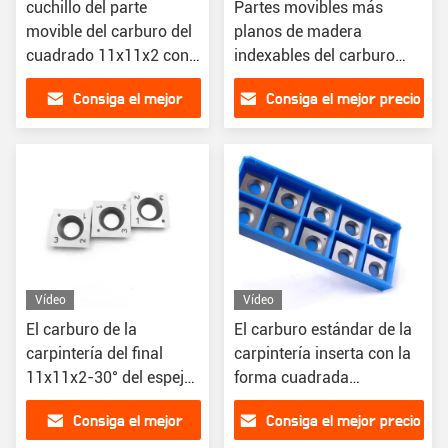
cuchillo del parte
Partes movibles más
movible del carburo del
planos de madera
cuadrado 11x11x2 con
indexables del carburo
un cartabón de 30
con Diamond Shape
Consiga el mejor
Consiga el mejor precio
grados para la
Sharp Point
carpintería
precio
Vídeo
Vídeo
El carburo de la
El carburo estándar de la
carpintería del final
carpintería inserta con la
11x11x2-30° del espejo
forma cuadrada
inserta para la madera
12x12x2.2-30°
Consiga el mejor
Consiga el mejor precio