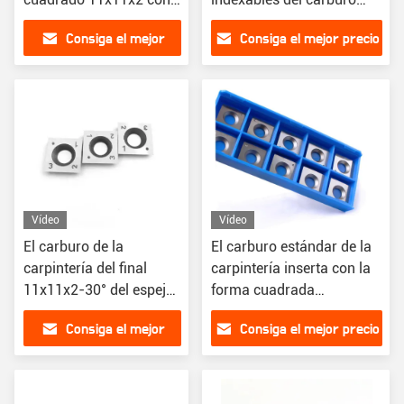
un cartabón de 30
con Diamond Shape
Consiga el mejor
Consiga el mejor precio
grados para la
Sharp Point
carpintería
precio
Vídeo
Vídeo
El carburo de la
El carburo estándar de la
carpintería del final
carpintería inserta con la
11x11x2-30° del espejo
forma cuadrada
inserta para la madera
12x12x2.2-30°
Consiga el mejor
Consiga el mejor precio
precio