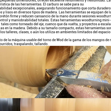
 pequeñas dimensiones, ofrecen excelente rendimiento y flexibilidad. L
rística de las herramientas. El carburo se sabe para su
abilidad excepcionales, asegurando funcionamiento que corta duradero
os y lisos en diversos tipos de madera. Las herramientas se equipan d
pretón firme y reducen cansancio de la mano durante sesiones woodtur
trol y maniobrabilidad totales. Estas herramientas woodturning mini-c
tales como torneado del eje, cuenco que da vuelta, y proyectos a escala
as en la madera. Debido a su tamaño compacto, estas herramientas son
los talleres, clases, o aún los utiliza en ambientes limitados del espacio
 de la máquina usable del torno de Wod de la gama de los mangos de m
burridos, traspalando, tallando.