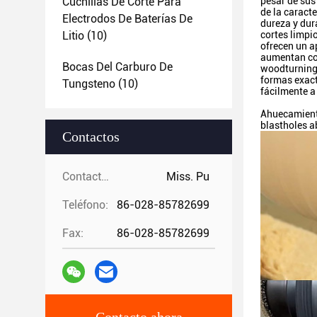
Cuchillas De Corte Para
pesar de sus
de la caracte
Electrodos De Baterías De
dureza y dur
Litio
(10)
cortes limpi
ofrecen un a
aumentan con
Bocas Del Carburo De
woodturning 
formas exact
Tungsteno
(10)
fácilmente a 
Ahuecamiento
blastholes a
Contactos
Contactos:
Miss. Pu
Teléfono:
86-028-85782699
Fax:
86-028-85782699