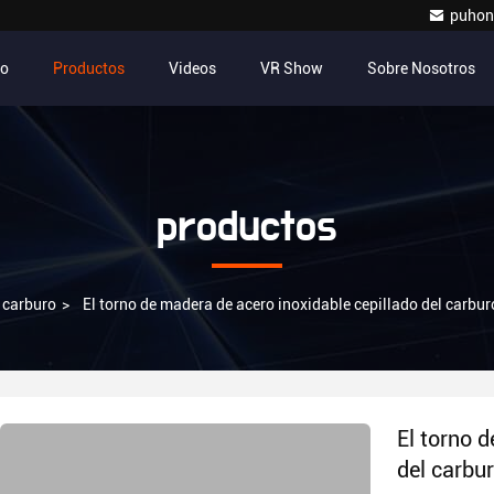
puhon
io
Productos
Videos
VR Show
Sobre Nosotros
productos
 carburo
>
El torno de madera de acero inoxidable cepillado del car
El torno 
del carbu