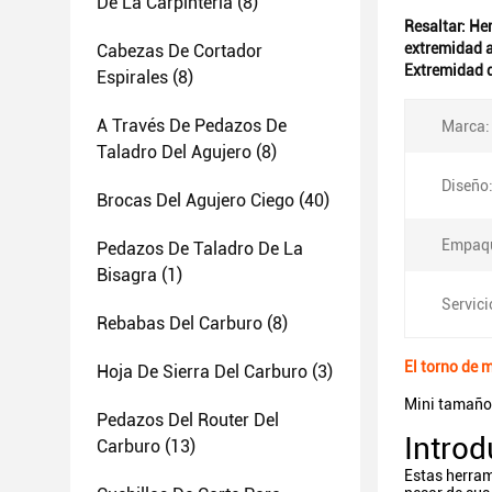
De La Carpintería
(8)
Resaltar:
Her
extremidad 
Cabezas De Cortador
Extremidad d
Espirales
(8)
A Través De Pedazos De
Marca:
Taladro Del Agujero
(8)
Diseño
Brocas Del Agujero Ciego
(40)
Empaqu
Pedazos De Taladro De La
Bisagra
(1)
Servici
Rebabas Del Carburo
(8)
El torno de 
Hoja De Sierra Del Carburo
(3)
Mini tamaño 
Pedazos Del Router Del
Introd
Carburo
(13)
Estas herram