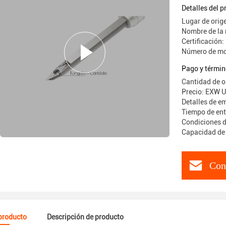
madera D
Detalles del 
Lugar de orig
Nombre de la
Certificación:
Número de m
Pago y términ
Cantidad de 
Precio: EXW
Detalles de e
Tiempo de ent
Condiciones d
Capacidad de 
Con
 producto
Descripción de producto