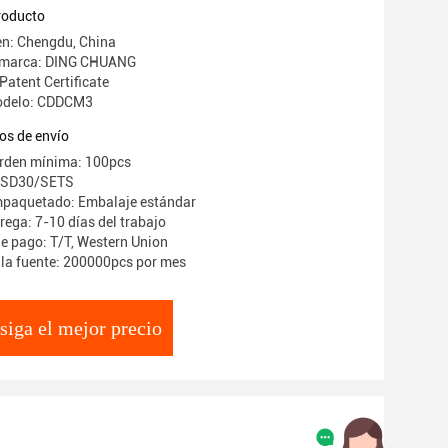
iamond Sharp Carbide Tip
producto
en: Chengdu, China
 marca: DING CHUANG
 Patent Certificate
odelo: CDDCM3
os de envío
orden mínima: 100pcs
 USD30/SETS
mpaquetado: Embalaje estándar
rega: 7-10 días del trabajo
e pago: T/T, Western Union
la fuente: 200000pcs por mes
siga el mejor precio