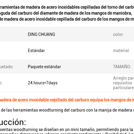
ramientas de madera de acero inoxidables cepilladas del torno del carb
aguda del carburo del diamante de madera de los mangos de maniobra
,
e madera de acero inoxidable cepillada del carburo de los mangos de 
DING CHUANG
color:
:
Estándar
material:
etado:
Paquete estándar
TAMAÑO:
Arreglo pa
o:
24 hours*7days
requisitos
particulare
madera de acero inoxidable cepillado del carburo equipa los mangos d
de las herramientas woodturning del carburo con la manija de madera
ucción:
ientas woodturning se diseñan en un mini tamaño, permitiendo para la d