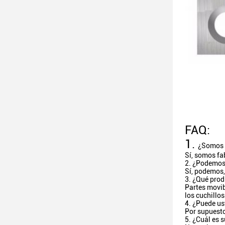
FAQ:
1.
¿Somos 
Sí, somos fa
2. ¿Podemos 
Sí, podemos,
3. ¿Qué prod
Partes movib
los cuchillos
4. ¿Puede us
Por supuesto
5. ¿Cuál es 