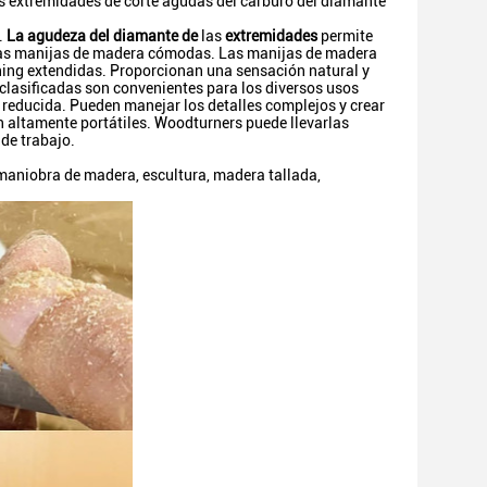
as extremidades de corte agudas del carburo del diamante
.
La agudeza del diamante de
las
extremidades
permite
e las manijas de madera cómodas. Las manijas de madera
ning extendidas. Proporcionan una sensación natural y
lasificadas son convenientes para los diversos usos
 reducida. Pueden manejar los detalles complejos y crear
 altamente portátiles. Woodturners puede llevarlas
 de trabajo.
aniobra de madera, escultura, madera tallada,